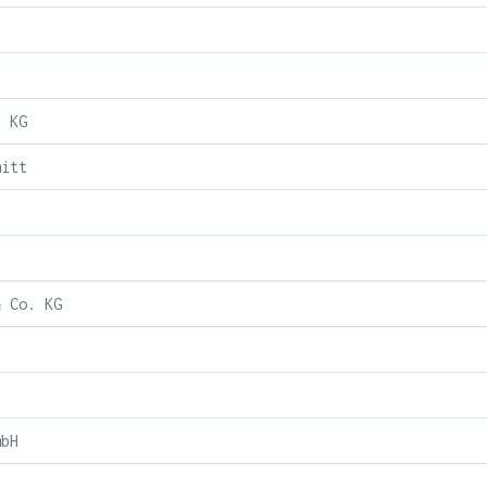
. KG
mitt
& Co. KG
mbH