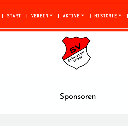
| START
| VEREIN
| AKTIVE
| HISTORIE
Sponsoren