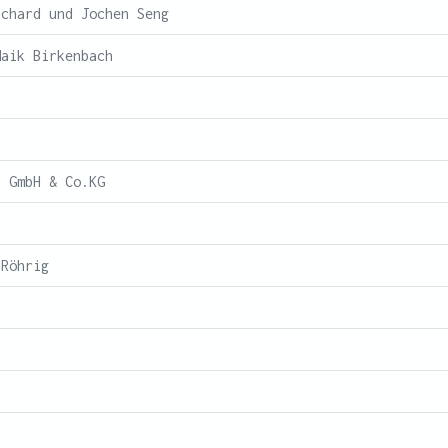
ichard und Jochen Seng
Maik Birkenbach
n GmbH & Co.KG
 Röhrig